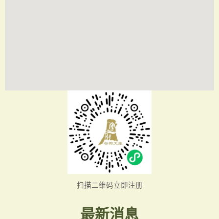
扫描二维码立即注册
最新消息