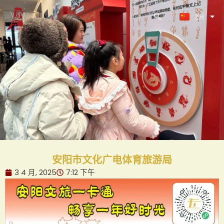
KO
跳
ZH
至
JA
内
容
安阳市文化广电体育旅游局
3 4 月, 2025
7:12 下午