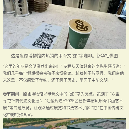
这是殷虚博物馆内热销的甲骨文“蛇”字咖啡。新华社供图
“这里的年味是文明滋养出来的！” 专程从天津赶来的李先生感叹道：”
我们几乎每个假期都会带孩子来博物馆。趁着孙子放寒假，我们带他
来这里，不仅感受了年味，还了解了历史，学习了中华文明。”
春节期间，殷墟博物馆以甲骨文中的 “蛇 ”字为亮点，策划了 “众里
寻‘它’–商代蛇文化展”、“汇聚辉煌–2025乙巳新年渭风甲骨书画艺术
展 ”等专题展览，让观众通过展览和书法艺术了解 “蛇 ”在中国传统文
化中的特殊含义。