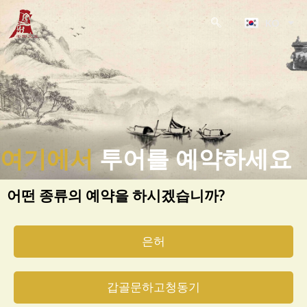
ZH
콘
KO
텐
JA
츠
로
건
너
뛰
기
여기에서
투어를 예약하세요
어떤 종류의 예약을 하시겠습니까?
은허
갑골문하고청동기