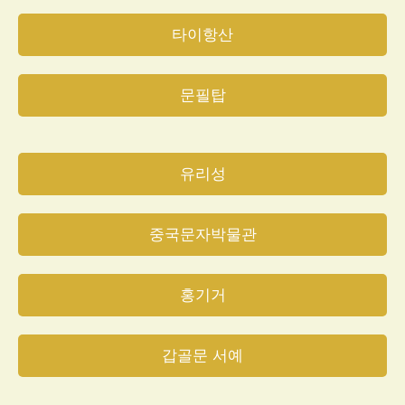
타이항산
문필탑
유리성
중국문자박물관
홍기거
갑골문 서예