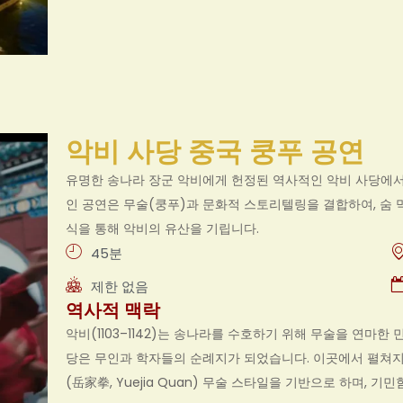
악비 사당 중국 쿵푸 공연
유명한 송나라 장군 악비에게 헌정된 역사적인 악비 사당에서
인 공연은 무술(쿵푸)과 문화적 스토리텔링을 결합하여, 숨 막
식을 통해 악비의 유산을 기립니다.
45분
제한 없음
역사적 맥락
악비(1103–1142)는 송나라를 수호하기 위해 무술을 연마한
당은 무인과 학자들의 순례지가 되었습니다. 이곳에서 펼쳐지
(岳家拳, Yuejia Quan) 무술 스타일을 기반으로 하며, 기