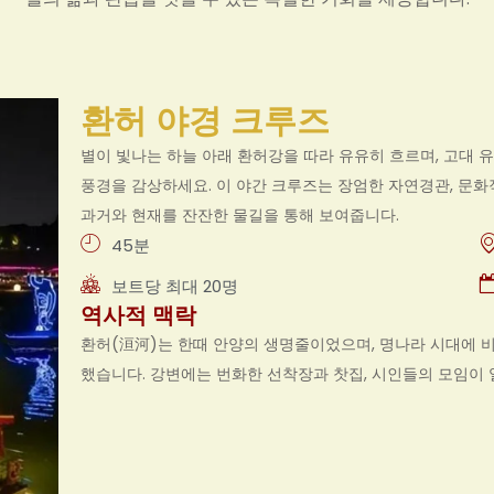
환허 야경 크루즈
별이 빛나는 하늘 아래 환허강을 따라 유유히 흐르며, 고대
풍경을 감상하세요. 이 야간 크루즈는 장엄한 자연경관, 문화
과거와 현재를 잔잔한 물길을 통해 보여줍니다.
45분
보트당 최대 20명
역사적 맥락
환허(洹河)는 한때 안양의 생명줄이었으며, 명나라 시대에 비
했습니다. 강변에는 번화한 선착장과 찻집, 시인들의 모임이 