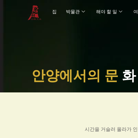
콘
집
박물관
해야 할 일
여
텐
츠
로
건
너
뛰
기
안양에서의 문
화
시간을 거슬러 올라가 인