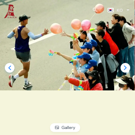
ZH
콘
KO
텐
JA
츠
로
건
너
뛰
기
Gallery