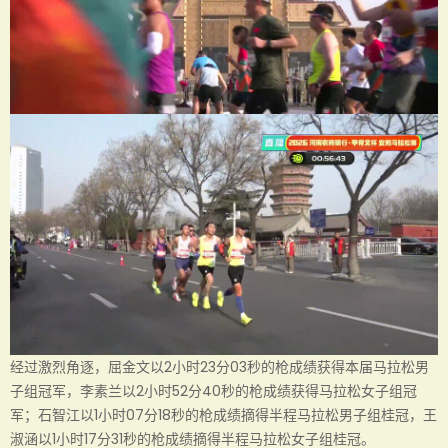
经过激烈角逐，屈金文以2小时23分03秒的枪成绩获得本届马拉松男
子组冠军，李素兰以2小时52分40秒的枪成绩获得马拉松女子组冠
军；石智江以1小时07分18秒的枪成绩摘得半程马拉松男子组桂冠，王
淑涵以1小时17分31秒的枪成绩摘得半程马拉松女子组桂冠。