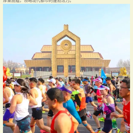
厚重底蕴，领略现代都市的蓬勃活力。