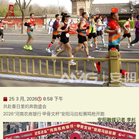
KO
跳
ZH
至
JA
内
容
25 3 月, 2026
8:58 下午
共赴春日里的奔跑盛会
2026“河南农商银行·甲骨文杯”安阳马拉松赛鸣枪开跑
安阳融媒记者 李杉