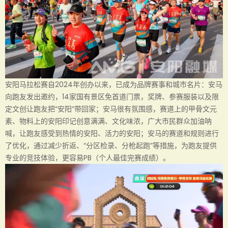
安阳马拉松赛自2024年创办以来，已成为品牌赛事和城市名片：安马
向跑友发出邀约，14家国有景区免首道门票，奖牌、参赛服装以及限
定文创让跑友把“安阳”带回家；安马很有氛围感，赛道上的甲骨文元
素、物料上的安阳印记创意满满、文化味浓，广大市民群众加油呐
喊，让跑友感受到热情的安阳、活力的安阳；安马的赛道和规则进行
了优化，通过减少折返、“分区检录、分枪起跑”等措施，为跑友提供
专业的竞技体验，更容易PB（个人最佳完赛成绩）。