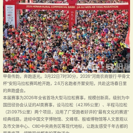
甲骨传韵，奔跑逐光。3月22日7时30分，2026“河南农商银行·甲骨文
杯”安阳马拉松赛鸣枪开跑，2.6万名跑者齐聚安阳，共赴这场春日里
的奔跑盛会。
本届赛事为2026年全省首场大型马拉松赛事，规模创新高，级别为中
国田径协会认证的A1类赛事，设马拉松（42.195公里）、半程马拉松
（21.0975公里）两个项目，沿用了广受跑者好评的“最有文化的赛道”
经典线路，途经中国文字博物馆、文峰塔、殷墟博物馆等人文景观以
及市文体中心、CBD中央商务区等现代地标，让跑友感受千年古都的