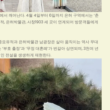
에서 깨어난다. 4월 4일부터 6일까지 은허 구역에서는 ‘춘
적, 은허박물관, 사창1903 세 곳이 연계되어 방문객들에게
궁전종묘유적과 은허박물관 남광장은 살아 움직이는 역사 무대
‘부호 출정’과 ‘무정 대혼례’가 번갈아 상연되며, 3천여 년
적인 전설을 생생하게 재현한다.