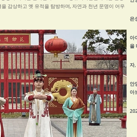
경을 감상하고 옛 유적을 탐방하며, 자연과 천년 문명이 어우
은
아
을
자
안
아
20