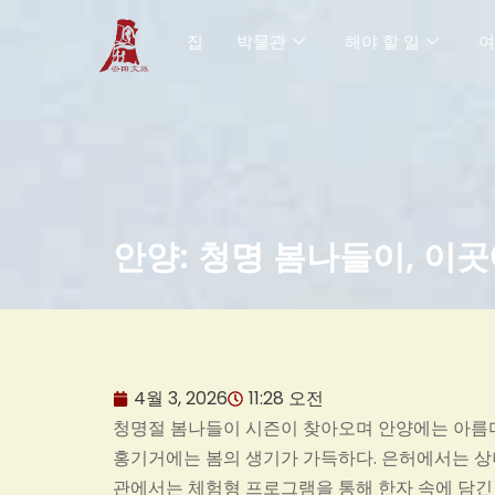
콘
집
박물관
해야 할 일
여
텐
츠
로
건
너
뛰
기
안양: 청명 봄나들이, 이
4월 3, 2026
11:28 오전
청명절 봄나들이 시즌이 찾아오며 안양에는 아름다
홍기거에는 봄의 생기가 가득하다. 은허에서는 상
관에서는 체험형 프로그램을 통해 한자 속에 담