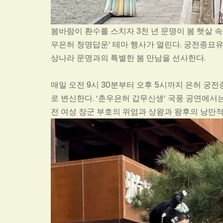
봄바람이 환수를 스치자 3천 년 문명이 봄 햇살 속
우은허 청명답운’ 테마 행사가 열린다. 궁전종묘유
상나라 문명과의 특별한 봄 만남을 선사한다.
매일 오전 9시 30분부터 오후 5시까지 은허 
로 변신한다. ‘춘우은허 갑무신생’ 국풍 공연에서는 
전 여성 장군 부호의 위엄과 상왕과 왕후의 낭만