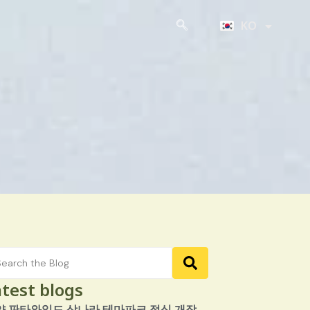
ZH
KO
JA
test blogs
양 판타와일드 상나라 테마파크 정식 개장