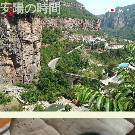
KO
安陽の時間
内
JA
容
ZH
を
ス
キ
ッ
プ