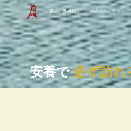
内
家
美術館
やるべきこと
容
を
ス
キ
ッ
プ
安養で
必ず訪れ