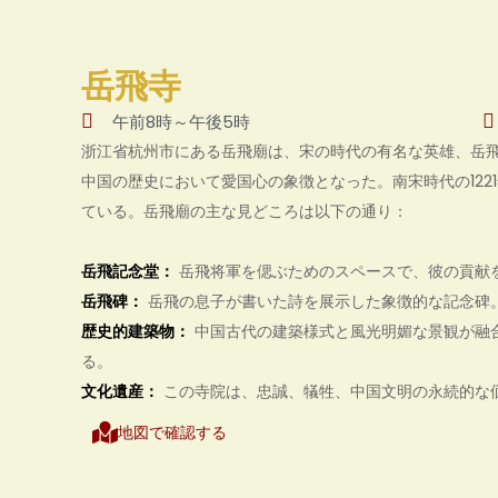
岳飛寺
午前8時～午後5時
浙江省杭州市にある岳飛廟は、宋の時代の有名な英雄、岳
中国の歴史において愛国心の象徴となった。南宋時代の12
ている。岳飛廟の主な見どころは以下の通り：
岳飛記念堂：
岳飛将軍を偲ぶためのスペースで、彼の貢献
岳飛碑：
岳飛の息子が書いた詩を展示した象徴的な記念碑
歴史的建築物：
中国古代の建築様式と風光明媚な景観が融
る。
文化遺産：
この寺院は、忠誠、犠牲、中国文明の永続的な
地図で確認する