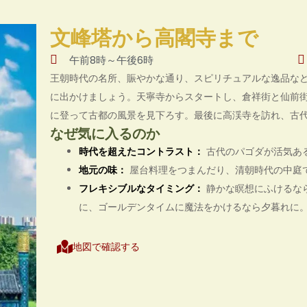
文峰塔から高閣寺まで
午前8時～午後6時
王朝時代の名所、賑やかな通り、スピリチュアルな逸品など
に出かけましょう。天寧寺からスタートし、倉祥街と仙前
に登って古都の風景を見下ろす。最後に高渓寺を訪れ、古
なぜ気に入るのか
時代を超えたコントラスト：
古代のパゴダが活気あ
地元の味：
屋台料理をつまんだり、清朝時代の中庭
フレキシブルなタイミング：
静かな瞑想にふけるな
に、ゴールデンタイムに魔法をかけるなら夕暮れに
地図で確認する