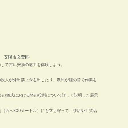
安陽市文豊区
歩して古い安陽の魅力を体験しよう。
の役人が外出禁止令を出したり、農民が鐘の音で作業を
会の儀式における塔の役割について詳しく説明した展示
街（西へ300メートル）にも立ち寄って、茶店や工芸品