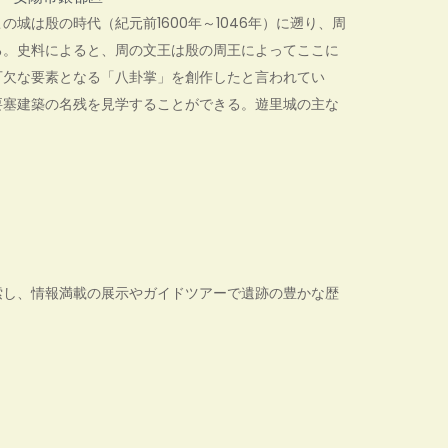
城は殷の時代（紀元前1600年～1046年）に遡り、周
る。史料によると、周の文王は殷の周王によってここに
可欠な要素となる「八卦掌」を創作したと言われてい
要塞建築の名残を見学することができる。遊里城の主な
索し、情報満載の展示やガイドツアーで遺跡の豊かな歴