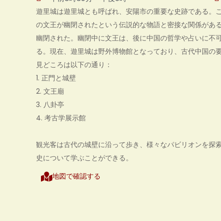
遊里城は遊里城とも呼ばれ、安陽市の重要な史跡である。この
の文王が幽閉されたという伝説的な物語と密接な関係があ
幽閉された。幽閉中に文王は、後に中国の哲学や占いに不
る。現在、遊里城は野外博物館となっており、古代中国の
見どころは以下の通り：
1. 正門と城壁
2. 文王廟
3. 八卦亭
4. 考古学展示館
観光客は古代の城壁に沿って歩き、様々なパビリオンを探
史について学ぶことができる。
地図で確認する