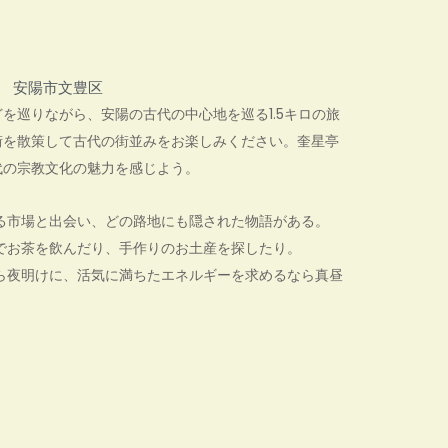
安陽市文豊区
を巡りながら、安陽の古代の中心地を巡る1.5キロの旅
街を散策して古代の街並みをお楽しみください。奎星亭
代の宗教文化の魅力を感じよう。
る市場と出会い、どの路地にも隠された物語がある。
でお茶を飲んだり、手作りのお土産を探したり。
ら夜明けに、活気に満ちたエネルギーを求めるなら真昼
。