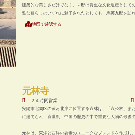
建築的な美しさだけでなく、マ邸は貴重な文化遺産として
雅な暮らしのいずれに魅了されたとしても、馬英九邸を訪
地図で確認する
元林寺
２４時間営業
安陽市北関区の黄河北岸に位置する袁林は、「袁公林」または「
に建てられ、袁世凱、中国の歴史の中で重要な人物の最後
元林は、東洋と西洋の要素のユニークなブレンドを作成し