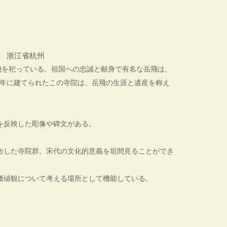
浙江省杭州
飛を祀っている。祖国への忠誠と献身で有名な岳飛は、
21年に建てられたこの寺院は、岳飛の生涯と遺産を称え
を反映した彫像や碑文がある。
。
合した寺院群。宋代の文化的意義を垣間見ることができ
価値観について考える場所として機能している。