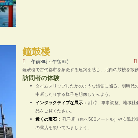
鐘鼓楼
午前8時～午後6時
鐘鼓楼で古代都市を象徴する建築を感じ、北街の鼓楼を散
訪問者の体験
タイムスリップしたかのような錯覚に陥る。明時代
中断したりする様子を想像してみよう。
インタラクティブな展示：
計時、軍事調整、地域社
品をご覧ください。
近くの宝石：
孔子廟（東へ500メートル）や安陽老
の露店を覗いてみましょう。