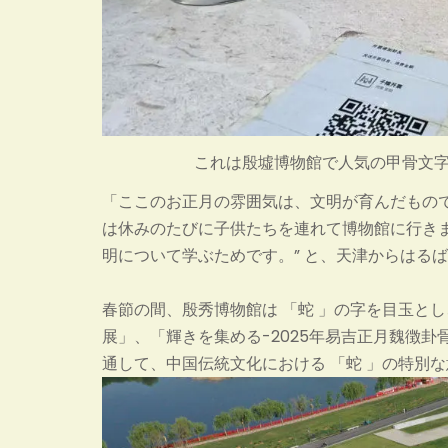
これは殷墟博物館で人気の甲骨文
「ここのお正月の雰囲気は、文明が育んだもの
は休みのたびに子供たちを連れて博物館に行き
明について学ぶためです。” と、天津からはる
春節の間、殷秀博物館は 「蛇 」の字を目玉とし
展」、「輝きを集める-2025年易吉正月魏徴
通して、中国伝統文化における 「蛇 」の特別