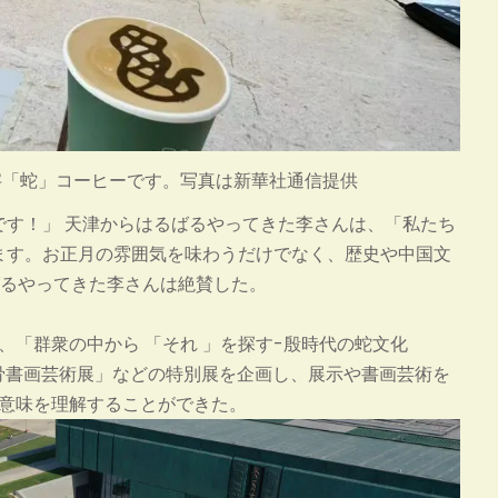
字「蛇」コーヒーです。写真は新華社通信提供
です！」 天津からはるばるやってきた李さんは、「私たち
ます。お正月の雰囲気を味わうだけでなく、歴史や中国文
ばるやってきた李さんは絶賛した。
、「群衆の中から 「それ 」を探す-殷時代の蛇文化
卦骨書画芸術展」などの特別展を企画し、展示や書画芸術を
な意味を理解することができた。