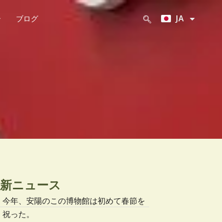
KO
JA
ー
ブログ
ZH
最新ニュース
今年、安陽のこの博物館は初めて春節を
祝った。