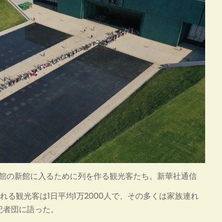
博物館の新館に入るために列を作る観光客たち。新華社通信
る観光客は1日平均1万2000人で、その多くは家族連れ
記者団に語った。