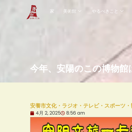
内
家
美術館
やるべきこと
容
を
ス
キ
ッ
プ
今年、安陽のこの博物館
安養市文化・ラジオ・テレビ・スポーツ・
4月 2, 2025
8:56 am