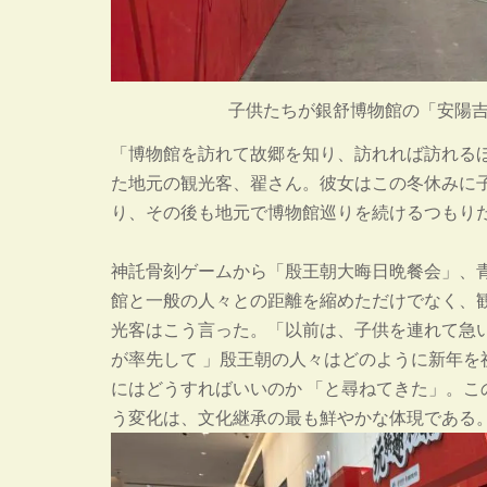
子供たちが銀舒博物館の「安陽
「博物館を訪れて故郷を知り、訪れれば訪れる
た地元の観光客、翟さん。彼女はこの冬休みに
り、その後も地元で博物館巡りを続けるつもり
神託骨刻ゲームから「殷王朝大晦日晩餐会」、
館と一般の人々との距離を縮めただけでなく、
光客はこう言った。「以前は、子供を連れて急
が率先して 」殷王朝の人々はどのように新年
にはどうすればいいのか 「と尋ねてきた」。この 
う変化は、文化継承の最も鮮やかな体現である