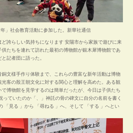
吉年」社会教育活動に参加した。新華社通信
ほど誇らしい気持ちになります 安陽市から家族で遊びに来
子供たちを連れて訪れた最初の博物館が銀木犀博物館であ
だと記者団に語った。
青銅文様手作り体験まで、これらの豊富な新年活動は博物
観光客の殷王朝文化に対する関心と理解を高めた。ある観
いで博物館を見学するのは簡単だったが、今日は子供たち
を祝っていたのか「、」神託の骨の碑文に自分の名前を書く
「見る 」から 「尋ねる 」へ、そして 「する 」へとい
。