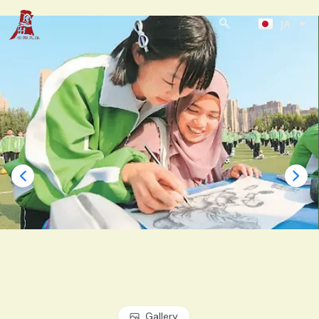
EN-US
内
JA
KO
容
を
ス
キ
ッ
プ
Gallery