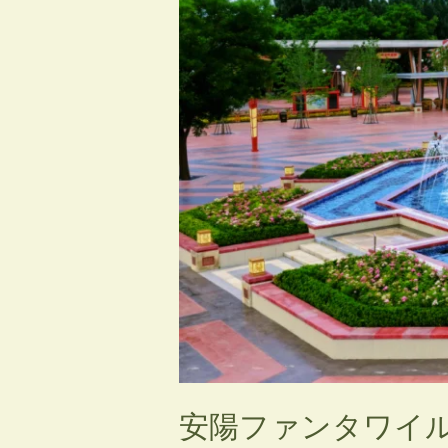
ワ
イ
ル
ド
殷
商
テ
ー
マ
パ
ー
ク
グ
ラ
ン
ド
安陽ファンタワイル
オ