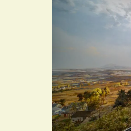
と
一
緒
に
河
南
へ！
「歩
く
教
室」
の
旅
を
始
め
よ