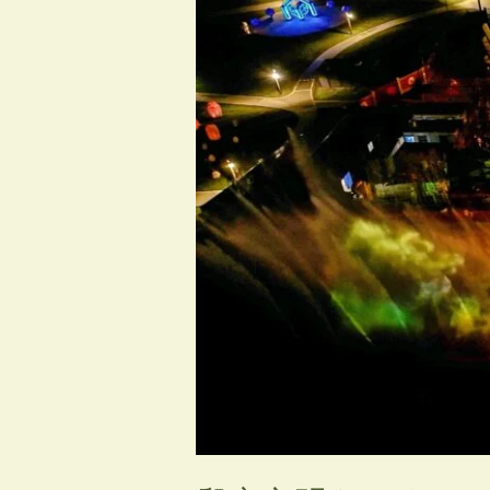
め
ぐ
り、
太
行
山
の
絶
景
を
歩
く