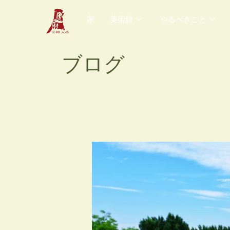
内
家
美術館
やるべきこと
容
を
ス
ブログ
キ
ッ
プ
安
陽
フ
ァ
ン
タ