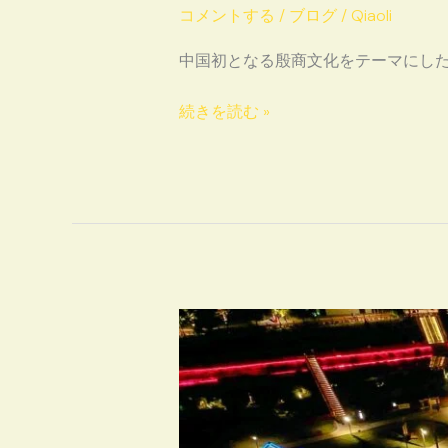
ー
コメントする
/
ブログ
/
Qiaoli
プ
中国初となる殷商文化をテーマにし
ン
続きを読む »
殷
商
文
明
を