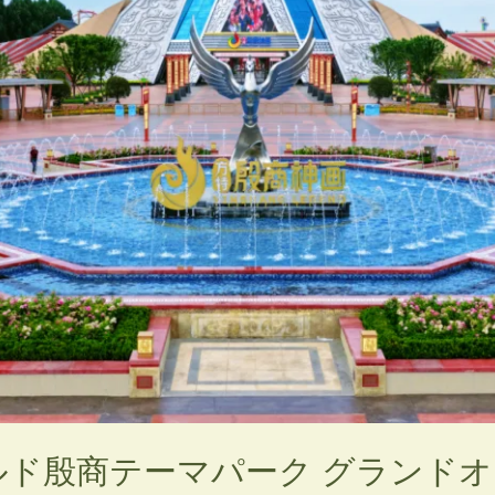
ド殷商テーマパーク グランド