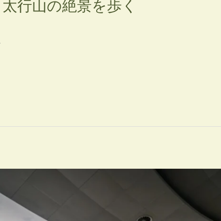
、太行山の絶景を歩く
ド