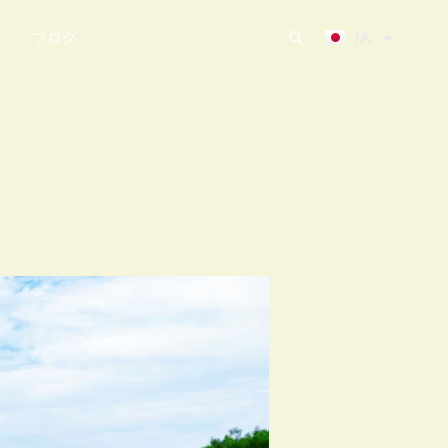
KO
JA
ー
ブログ
ZH