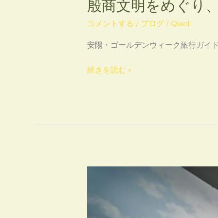
殷商文明をめぐり
コメントする
/
ブログ
/
Qiaoli
安陽・ゴールデンウィーク旅行ガイ
続きを読む »
お
子
さ
ま