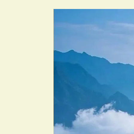
さ
あ、
河
南
の
春
山
へ
出
か
け
よ
う！